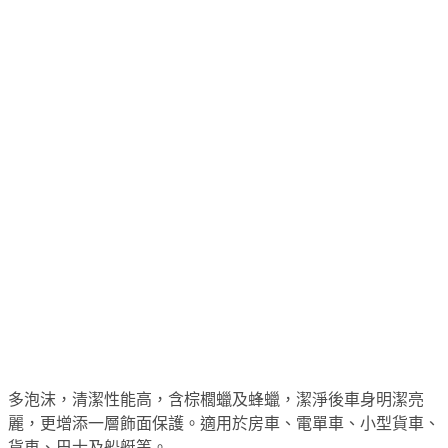
多泡沫，清潔性能高，含棕櫚蠟及蜂蠟，潔淨後車身明潔亮
麗，更增添一層飾面保護。適用於房車、電單車、小型貨車、
貨車、巴士及船艇等。