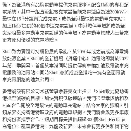
備，為全港所有品牌電動車提供充電服務。配合Halo的專利配
電系統，其中一組直流超級充電設備能充電速度為達300kW，
1
最快在15
分鐘內完成充電，成為全港最快的電動車充電站；
加上Halo 提供的40個中速充電設備，中港城停車場將成為全
尖沙咀最多電動車充電設備的停車場，為電動車駕駛人士帶來
更方便和優越的充電體驗。
Shell致力實踐可持續發展的承諾，於2050年或之前成為淨零排
放能源企業。Shell的全新機場（貨運中心）油電站即將於2022
年第二季開幕，首個於本港同時提供傳統車輛加油及電動車充
電服務的油電站。同時Shell 亦將成為全港唯一擁有全面電動
車充電網絡的油氣公司。
香港蜆殼有限公司常務董事余靜雯女士指：「Shell致力協助香
港達至減碳的目標，加快實現低碳運輸。我們很榮幸與信和及
Halo合作開設全港最快的電動車充電站，結合大家的強項，引
領業界支持香港特區政府的電動車規劃。我們將會與更多車廠
和持份者攜手合作，短期目標是提供超過300個Shell Recharge
充電位，覆蓋香港島，九龍及新界，未來會有更多信和旗下物