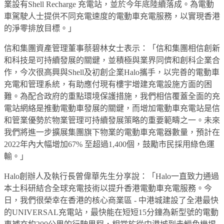
業設有Shell Recharge 充電站，並於今年底陸續落成。為電動
車駕駛人士提供不同充電速度的電動車充電服務，以實現香港
的淨零排放目標。」
信和集團資產管理董事蔡碧林女士表示：「信和集團相信創新
和科技是可持續發展的關鍵，並積極與業界同儕和創科企業合
作，今次很高興與Shell及初創企業Halo攜手，以完善的電動車
充電和管理系統，有助應付現有樓宇增建充電設施方面的困
難。為配合政府的重點環境保護措施，我們相信覆蓋全面的充
電站網絡是推動電動車發展的關鍵，而增加電動車充電站是信
和管業優勢於物業管理可持續發展策略的重要範疇之一。未來
我們將進一步擴展集團旗下物業的電動車充電器數量，預計在
2022年內大幅增加67% 至超過1,400個，鼓勵市民採用綠色運
輸。」
Halo創辦人及執行長曾偉華先生分享說：「Halo一直致力通過
本土科研結合全球充電技術以提升香港電動車充電服務。今
日，我們很榮幸在香港的核心商業區 - 中港城建設了全港最快
的UNIVERSAL充電站，最快能在短短15分鐘為新型號的電動