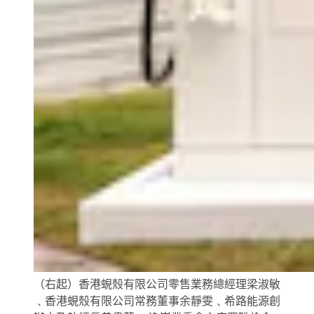
（右起）香港蜆殼有限公司零售業務總經理梁淑敏
﹑香港蜆殼有限公司常務董事余靜雯﹑希路能源創