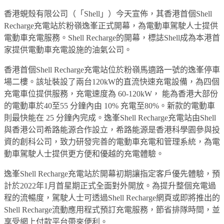
香港蜆殼有限公司（「Shell」）今天宣佈，其香港首個Shell
Recharge充電站於粉嶺逸峯正式開幕，為電動車駕駛人士提供
電動車充電服務。Shell Recharge的開幕，標誌Shell成為本港首
家提供電動車充電設施的油氣公司。
香港首個Shell Recharge充電站位於粉嶺馬適路一號的逸峯停車
場二樓。
該址裝設了兩台120kW的直流快速充電設備，為四個
充電車位提供服務，充電速度為 60-120kW， 能為香港大部份
的電動車於40至55 分鐘內由 10% 充電至80%。新款的電動車
則最快能在 25 分鐘內完成。逸峯Shell Recharge充電站由Shell
與香港公司希路能源合作設立，希路能源是香港科學園參與投
資的創科公司，致力研發完善的電動車充電和管理系統，為電
動車駕駛人士提供更方便和優越的充電體驗。
逸峯Shell Recharge充電站於開幕初期讓指定客戶優先體驗，預
計於2022年1月首星期正式全面對外開放。為提升整個充電過
程的流暢度，駕駛人士可透過Shell Recharge網頁或即將推出的
Shell Recharge流動應用程式預訂充電服務，節省排隊時間，並
享受網上付款平台帶來便利。