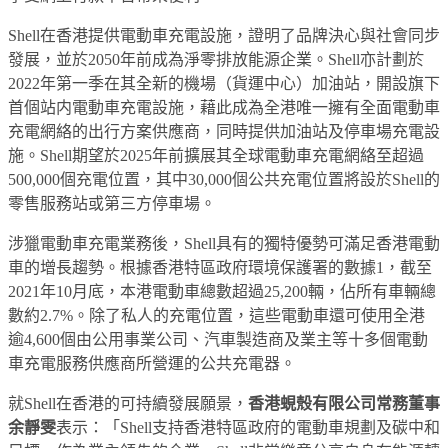
Shell在香港提供電動車充電設施，證明了品牌決心與社會同步
發展，並於2050年前成為淨零排放能源企業。Shell亦計劃於
2022年第一季在其全新的機場（貨運中心）加油站，開設旗下
首個站内電動車充電設施，藉此成為全港唯一擁有全面電動車
充電網絡的出行方案供應商，同時提供加油站及停車場充電設
施。Shell期望於2025年前擴展其全球電動車充電網絡至超過
500,000個充電位置，其中30,000個公共充電位置將設於Shell的
零售服務站或第三方停車場。
涉獵電動車充電業務後，Shell具有的獨特優勢可滿足香港電動
車的增長趨勢。根據香港特區政府環境保護署的數據1，截至
2021年10月底，本港電動車總數超過25,200輛，佔所有車輛總
數約2.7%。除了私人的充電位置，這些電動車還可使用全港
逾4,600個由公用事業公司、汽車製造商及業主等十多個電動
車充電服務供應商所營運的公共充電器。
就Shell在香港的可持續發展願景，
香港蜆殼有限公司常務董事
余靜雯
表示：「Shell支持香港特區政府的電動車規劃及碳中和