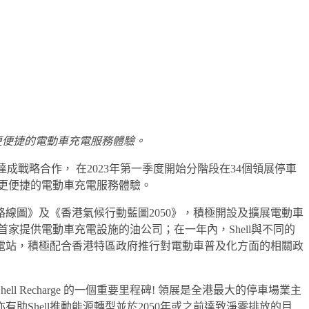
更便捷的電動車充電服務體驗。
)達成戰略合作， 在2023年第一季度開始分階段在34個領展停車
帶來更便捷的電動車充電服務體驗。
路線圖》及《香港氣候行動藍圖2050》，積極開設及擴展電動車
港首家提供電動車充電設施的油公司；在一年內，Shell與不同的
rge充電站，積極配合香港特區政府推行對電動車普及化方面的相關政
ll Recharge 的一個重要里程碑! 領展是全港最大的停車場業主
助Shell推動能源轉型並於2050年或之前達致淨零排放的目