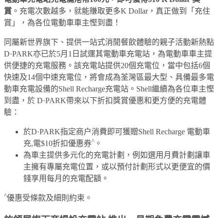
賞
。充電次數越多，就能賺取更多K Dollar，真正做到「充住
賞」，為各位電動車車主慳到盡！
同屬新世界旗下、提供一站式消閒餐飲體驗的親子活動新熱點
D·PARK亦已於5月1日試運其電動車充電站，為電動車車主提
供便捷的充電服務。該充電站提供20個充電位，當中包括6個
快速及14個中速充電位，將會成為荃灣區最大型、具備最多電
動車充電設備的Shell Recharge充電站。Shell繼續為各位車主慳
到盡，於 D·PARK帶來以下折扣獎賞優惠和更方便的充電體
驗：
於D·PARK指定商户消費即可獲贈Shell Recharge 電動車
^
充,電$10折扣優惠券
。
為車主提供多元化的充電計劃，例如選用月費計劃讓車
主擁有專屬充電位置，或以預付計劃形式以更便宜的價
錢享用每月的充電配額。
^
優惠受條款及細則約束。