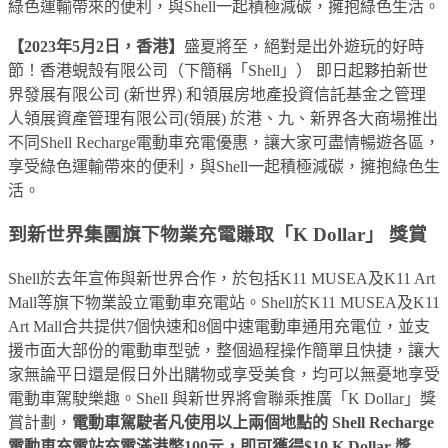
綠色運輸帶來的便利，與Shell一起積極減碳，擁抱綠色生活。
【2023年5月2日，香港】
盛夏將至，絕對是出外遊玩的好時
節！香港蜆殼有限公司（下簡稱「Shell」） 即日起夥拍新世
界發展有限公司 (新世界) 和領展房地產投資信託基金之管理
人領展資產管理有限公司(領展) 於港、九、新界各大商場推出
不同Shell Recharge電動車充電優惠，讓大家可盡情暢遊各區，
享受綠色運輸帶來的便利，與Shell一起積極減碳，擁抱綠色生
活。
到新世界集團旗下物業充電賺取「K Dollar」 獎賞
Shell於去年宣佈與新世界合作，於包括K11 MUSEA及K11 Art
Mall等旗下物業設立電動車充電站。Shell於K11 MUSEA及K11
Art Mall合共提供7個快速和8個中速電動車通用充電位，並支
援市面大部份的電動車型號，整個過程操作簡單且快捷，讓大
家無論平日還是假日外出購物或享受美食，均可以無憂地享受
電動車駕駛樂趣。Shell 與新世界將會聯乘推廣「K Dollar」獎
賞計劃，
電動車駕駛者凡使用以上兩個地點的 Shell Recharge
電動車充電站充電滿港幣100元，即可獲得$10 K Dollar 獎