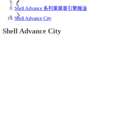
Shell Advance 系列電單車引擎機油
Shell Advance City
Shell Advance City