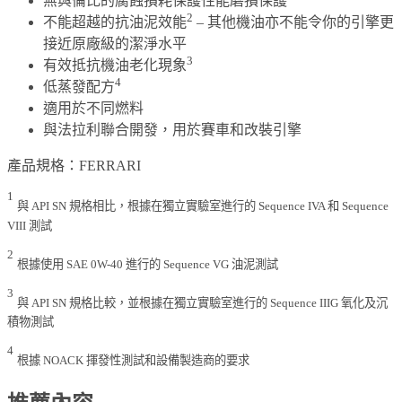
無與倫比的腐蝕損耗保護性能磨損保護
2
不能超越的抗油泥效能
– 其他機油亦不能令你的引擎更
接近原廠級的潔淨水平
3
有效抵抗機油老化現象
4
低蒸發配方
適用於不同燃料
與法拉利聯合開發，用於賽車和改裝引擎
產品規格：FERRARI
1
與 API SN 規格相比，根據在獨立實驗室進行的 Sequence IVA 和 Sequence
VIII 測試
2
根據使用 SAE 0W-40 進行的 Sequence VG 油泥測試
3
與 API SN 規格比較，並根據在獨立實驗室進行的 Sequence IIIG 氧化及沉
積物測試
4
根據 NOACK 揮發性測試和設備製造商的要求