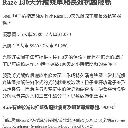
Raze 180天光觸媒車廂長效抗菌服務
Shell 現已於指定油站推出Raze 180天光觸媒車廂長效抗菌服
務。
優惠價：5人車 $780 ; 7人車 $1,080
原價： 5人車 $980 ; 7人車 $1,280
光觸媒塗層不僅可提供長達180天的保護，而且在無光的環境
下仍可繼續運作8小時，達致180天24小時無間斷的保護。
服務將光觸媒噴灑於車廂表面，形成持久消毒塗層，當此光觸
媒塗層接觸任何形式的光時就會被激活，粒子會釋放電子並形
成活性氧，而活性氧與空氣中的污染物結合後，便會將污染物
分解成無害的水和二氧化碳分子，以達致淨化效果。
*
Raze有效殺滅包括新型冠狀病毒及細菌等病原體>99.9%
*
測試證實RAZE光觸媒成分有效殺滅引致新冠肺炎(COVID-19)的病毒Severe
Acute Respiratory Syndrome Coronavirus 2 (SARS-CoV-2)