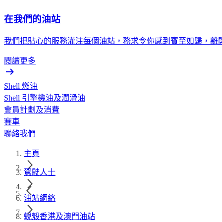
在我們的油站
我們把貼心的服務灌注每個油站，務求令你感到賓至如歸，離
閱讀更多
Shell 燃油
Shell 引擎機油及潤滑油
會員計劃及消費
賽車
聯絡我們
主頁
駕駛人士
油站網絡
蜆殼香港及澳門油站