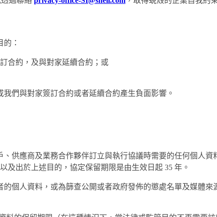
或透過聯絡
privacy-office-SI@shell.com
，取得蜆殼的企業自我約
目的：
訂合約，及與對家延續合約；或
或我們與對家簽訂合約或者延續合約產生負面影響。
戶、供應商及業務合作夥伴訂立與執行協議時需要的任何個人資
以及出於上述目的，協定保留期限是由生效日起 35 年。
者的個人資料，或為篩查公開或者政府發佈的懲處名單及媒體來