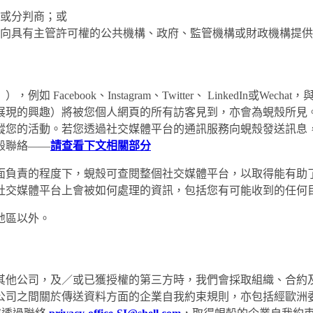
或分判商；或
向具有主管許可權的公共機構、政府、監管機構或財政機構提供
acebook、Instagram、Twitter、 LinkedIn或
展現的興趣）將被您個人網頁的所有訪客見到，亦會為蜆殼所見
蹤您的活動。若您透過社交媒體平台的通訊服務向蜆殼發送訊息
殼聯絡——
請查看下文相關部分
面負責的程度下，蜆殼可查閱整個社交媒體平台，以取得能有助
社交媒體平台上會被如何處理的資訊，包括您有可能收到的任何
地區以外。
其他公司，及／或已獲授權的第三方時，我們會採取組織、合約
公司之間關於傳送資料方面的企業自我約束規則，亦包括經歐洲