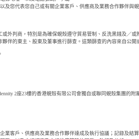
以及您代表您自己或有關企業客戶、供應商及業務合作夥伴與蜆
工或外判商，特別是為確保蜆殼遵守貿易管制、反洗黑錢及／或
作夥伴的東主、股東及董事進行篩查。這類篩查的內容來自公開
。
llennity 2座23樓的香港蜆殼有限公司會獨自或聯同蜆殼集團
企業客戶、供應商及業務合作夥伴達成及執行協議；記錄及結算