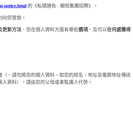
t-notice.html
的《私隱通告 - 蜆殼集團招聘》。
別向您發放。
及
更新方法
、您在個人資料方面有哪些
選項
，及可以
在何處獲得
8 歲（，請勿將您的個人資料，如您的姓名、地址及電郵地址傳送
個人資料），請由您的父母或者監護人代勞。