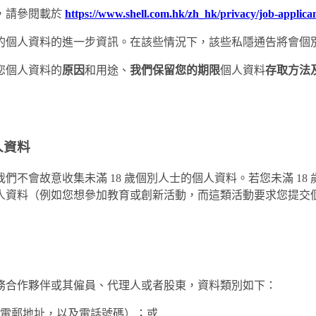
，請參閱載於
https://www.shell.com.hk/zh_hk/privacy/job-applican
的個人資料的進一步資訊。在該些情況下，該些私隱通告將會個
您個人資料的
原因
和用途
、
我們保留您的期限
個人資料
存取方法
人資料
不會故意收集未滿 18 歲個別人士的個人資料。若您未滿 1
人資料（例如您想參加教育或創新活動，而這類活動要求您提交
務合作夥伴或其僱員、代理人或者股東，資料類別如下：
電郵地址，以及電話號碼）；或