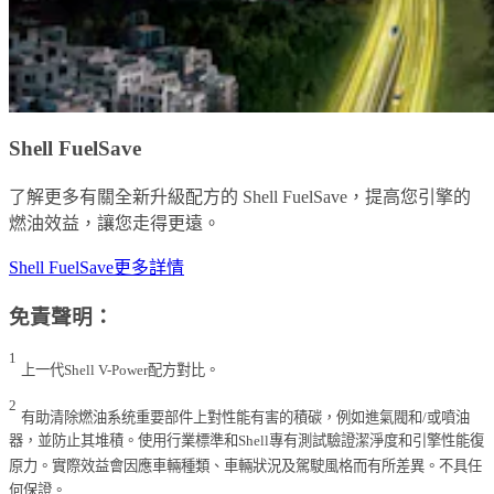
Shell FuelSave
了解更多有關全新升級配方的 Shell FuelSave，提高您引擎的
燃油效益，讓您走得更遠。
Shell FuelSave更多詳情
免責聲明：
1
上一代Shell V-Power配方對比。
2
有助清除燃油系统重要部件上對性能有害的積碳，例如進氣閥和/或噴油
器，並防止其堆積。使用行業標準和Shell專有測試驗證潔淨度和引擎性能復
原力。實際效益會因應車輛種類、車輛狀況及駕駛風格而有所差異。不具任
何保證。