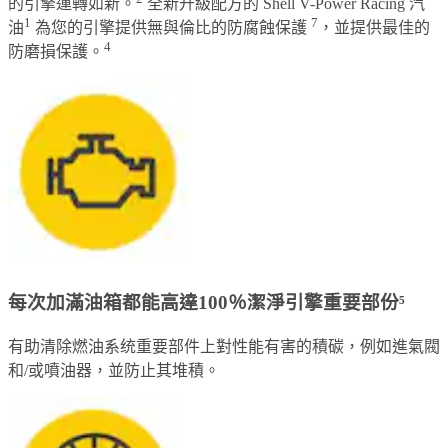
的引擎運轉如新。
全新升級配方的 Shell V-Power Racing 汽
1
7
油
為您的引擎提供無與倫比的防腐蝕保護
，並提供最佳的
4
防磨損保護。
每次加滿油箱都能高達100％潔淨引擎重要部份⁵
有助清除燃油系统重要部件上對性能有害的積碳，例如進氣閥
和/或噴油器，並防止其堆積。