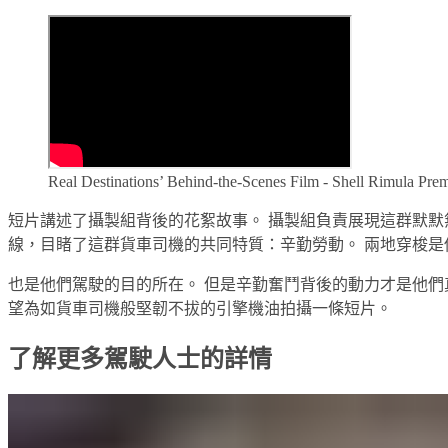
Real Destinations’ Behind-the-Scenes Film - Shell Rimula Pre
短片講述了攝製組背後的花絮故事。 攝製組負責展現這群默默
線，目睹了這群貨車司機的共同特質：辛勤勞動。 兩地穿梭是
也是他們駕駛的目的所在。 但是辛勤奮鬥背後的動力才是他們
望為如貨車司機般堅韌不拔的引擎機油拍攝一條短片。
了解更多駕駛人士的詳情