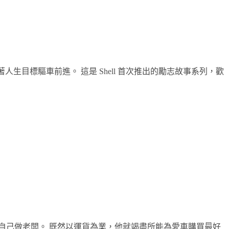
著人生目標驅車前進。 這是 Shell 首次推出的勵志故事系列，歡
自己做老闆。 既然以運貨為業，他就竭盡所能為愛車購買最好