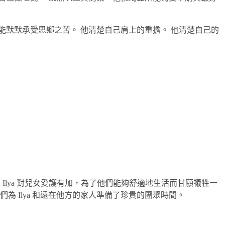
默默承受思鄉之苦。 他清楚自己肩上的重擔。 他清楚自己的
歌。Ilya 對兒女愛護有加，為了他們能夠舒適地生活而甘願犧牲一
 Ilya 和遠在他方的家人準備了珍貴的團聚時間。